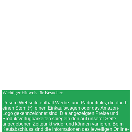
Wichtiger Hinweis für Besucher:
Unsere Webseite enthält Werbe- und Partnerlinks, die durch
einen Stern (*), einen Einkaufswagen oder das Amazon-
Logo gekennzeichnet sind. Die angezeigten Preise und
Produktverfügbarkeiten spiegeln den auf unserer Seite
angegebenen Zeitpunkt wider und können variieren. Beim
Kaufabschluss sind die Informationen des jeweiligen Online-